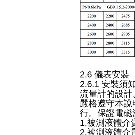
2.6 儀表安裝
2.6.1 安裝須
流量計的設計、試
嚴格遵守本說
行。保證電磁
1.被測液體介
2.被測液體介質必