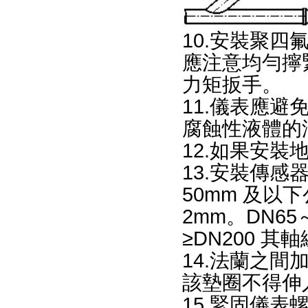
10.安裝聚
應注意均勻擰
力矩扳手。
11.儀表應
腐蝕性液體的滴
12.如果安裝地
13.安裝傳感
50mm 及以
2mm。DN65
≥DN200 
14.法蘭之間
該墊圈不得伸入
15.緊固儀表螺