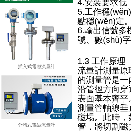
4.安裝要求低
5.工作穩(wěn
點穩(wěn)定
6.輸出信號多
號、數(shù
1.3 工作原理
插入式電磁流量計
流量計測量原理
的測量管是一內
沿管徑方向穿
表面基本齊平
測量管軸線垂
磁場。此時
管，將切割磁
分體式電磁流量計