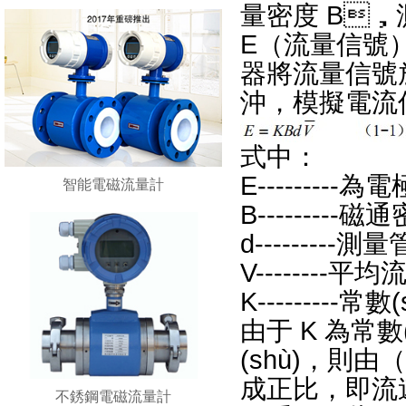
量密度 B，
E（流量信號）
器將流量信號放大
沖，模擬電
式中：
E--------
智能電磁流量計
B---------
d---------測
V--------平
K---------常數(
由于 K 為常數(s
(shù)，則由
成正比，即流速
不銹鋼電磁流量計