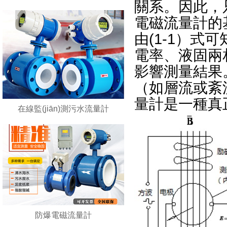
關系。因此，
電磁流量計的
由(1-1）式可知
電率、液固兩相
影響測量結果
（如層流或紊
量計是一種真正的
在線監(jiān)測污水流量計
防爆電磁流量計