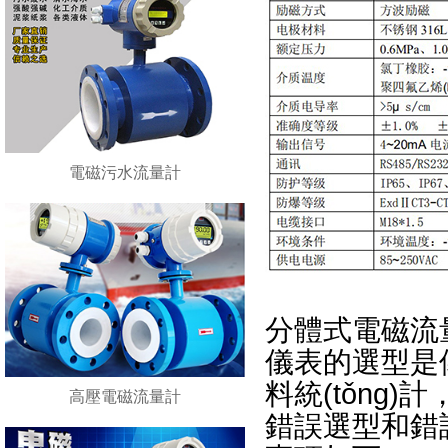
電磁污水流量計
分體式電磁流
儀表的選型是儀
料統(tǒng
高壓電磁流量計
錯誤選型和錯誤安