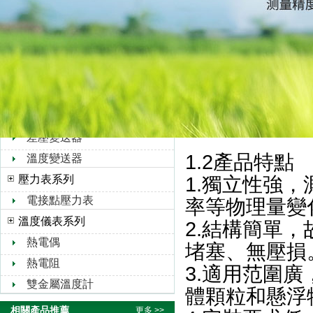
雷達液位計
玻璃管液位計
石英管液位計
變送器系列
壓力變送器
液位變送器
差壓變送器
1.2產品特點
溫度變送器
壓力表系列
1.獨立性強
電接點壓力表
率等物理量變
溫度儀表系列
2.結構簡單
熱電偶
堵塞、無壓損
熱電阻
3.適用范圍廣
雙金屬溫度計
體顆粒和懸浮物的
相關產品推薦
更多 >>