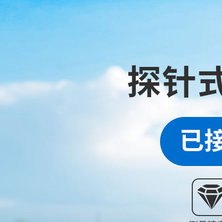
1.1電磁流
轉子流量計
電磁流量計由
孔板流量計
靶式流量計
組成，主要分為
油流量計
電磁流量計是
橢圓齒輪流量計
用于測量封閉
浮子流量計
應用于石油化工
V錐流量計
理、環(huán)
旋進旋渦流量計
部門的生產過程的
熱式氣體質量流量計
質量流量計
液位計系列
磁翻板液位計
浮子液位計
超聲波液位計
磁致伸縮液位計