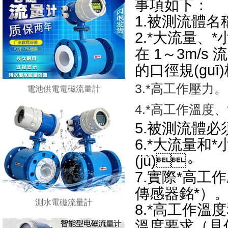
事項如下：
1.被測流體名稱
2.*大流量
在 1～3m/s
的口徑規(guī
3.*高工作壓力。
電池供電電磁流量計
4.*高工作溫度
5.被測流體必
6.*大流量和*
(jù)。
7.實際*高
傳感器銘*）
測水電磁流量計
8.*高工作溫
溫度要求（見